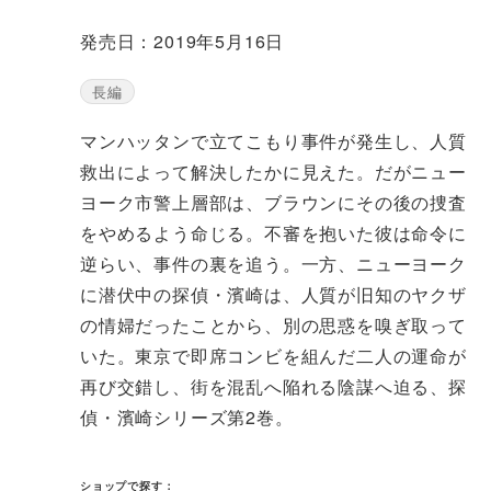
発売日：2019年5月16日
長編
マンハッタンで立てこもり事件が発生し、人質
救出によって解決したかに見えた。だがニュー
ヨーク市警上層部は、ブラウンにその後の捜査
をやめるよう命じる。不審を抱いた彼は命令に
逆らい、事件の裏を追う。一方、ニューヨーク
に潜伏中の探偵・濱崎は、人質が旧知のヤクザ
の情婦だったことから、別の思惑を嗅ぎ取って
いた。東京で即席コンビを組んだ二人の運命が
再び交錯し、街を混乱へ陥れる陰謀へ迫る、探
偵・濱崎シリーズ第2巻。
ショップで探す：