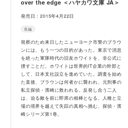
over the edge ＜ハヤカワ文庫 JA＞
発売日：2015年4月22日
長編
視察のため来日したニューヨーク市警のブラウ
ンには、もう一つの目的があった。東京で消息
を絶った軍隊時代の旧友ホワイトを、非公式に
捜すことだ。ホワイトは世界的IT企業の幹部と
して、日本支社設立を進めていた。調査を始め
た直後、ブラウンは何者かに襲われ、元刑事の
私立探偵・濱崎に救われる。反発し合う二人
は、迫る敵を前に即席の相棒となる。人種と立
場の境界を越えて失踪の真相へ挑む、探偵・濱
崎シリーズ第1巻。