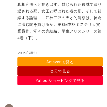
真相究明へと動き出す。封じられた孤城で繰り
返される死、女王と呼ばれた者の影、そして錯
綜する論理——江神二郎の天才的洞察は、神倉
に潜む闇を貫けるか。第8回本格ミステリ大賞
受賞作、堂々の完結編、学生アリスシリーズ第
4巻（下）。
ショップで探す：
Amazonで見る
楽天で見る
Yahoo!ショッピングで見る