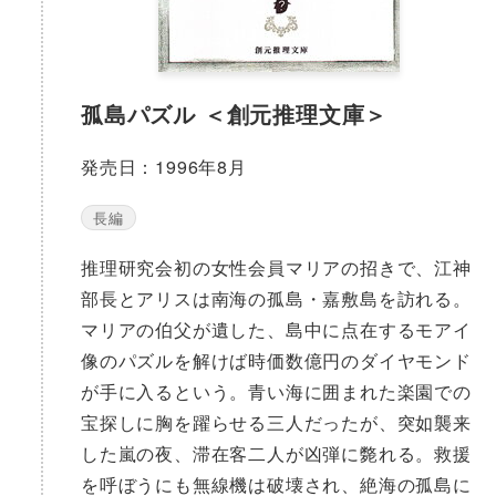
孤島パズル ＜創元推理文庫＞
発売日：1996年8月
長編
推理研究会初の女性会員マリアの招きで、江神
部長とアリスは南海の孤島・嘉敷島を訪れる。
マリアの伯父が遺した、島中に点在するモアイ
像のパズルを解けば時価数億円のダイヤモンド
が手に入るという。青い海に囲まれた楽園での
宝探しに胸を躍らせる三人だったが、突如襲来
した嵐の夜、滞在客二人が凶弾に斃れる。救援
を呼ぼうにも無線機は破壊され、絶海の孤島に