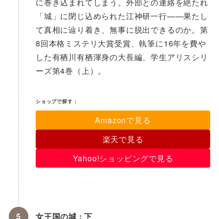
に巻き込まれてしまう。外部との連絡を絶たれ
「城」に閉じ込められた江神研一行——果たし
て真相に辿り着き、無事に脱出できるのか。第
8回本格ミステリ大賞受賞、執筆に16年を費や
した有栖川有栖渾身の大長編、学生アリスシリ
ーズ第4巻（上）。
ショップで探す：
Amazonで見る
楽天で見る
Yahoo!ショッピングで見る
女王国の城 : 下