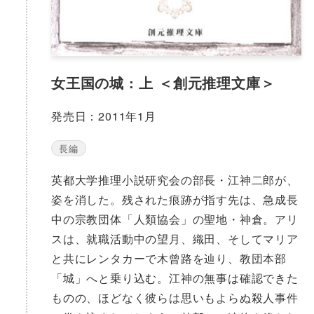
女王国の城 : 上 ＜創元推理文庫＞
発売日：2011年1月
長編
英都大学推理小説研究会の部長・江神二郎が、
姿を消した。残された痕跡が指す先は、急成長
中の宗教団体「人類協会」の聖地・神倉。アリ
スは、就職活動中の望月、織田、そしてマリア
と共にレンタカーで木曾路を辿り、教団本部
「城」へと乗り込む。江神の無事は確認できた
ものの、ほどなく彼らは思いもよらぬ殺人事件