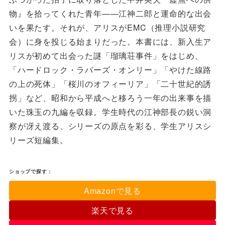
物』を拾ってくれた青年——江神二郎と運命的な出会
いを果たす。それが、アリスがEMC（推理小説研究
会）に身を投じる始まりだった。本書には、新入生ア
リスが初めて出会った謎「瑠璃荘事件」をはじめ、
「ハードロック・ラバーズ・オンリー」「やけた線路
の上の死体」「桜川のオフィーリア」「二十世紀的誘
拐」など、昭和から平成へと移ろう一年の出来事を描
いた珠玉の九編を収録。学生時代の江神部長の鋭い洞
察が冴え渡る、シリーズの原点を彩る、学生アリスシ
リーズ短編集。
ショップで探す：
Amazonで見る
楽天で見る