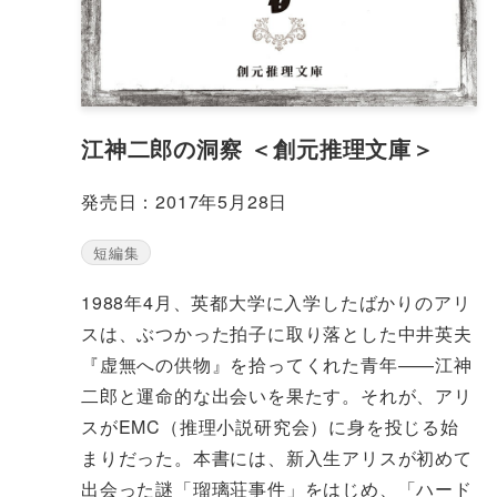
江神二郎の洞察 ＜創元推理文庫＞
発売日：2017年5月28日
短編集
1988年4月、英都大学に入学したばかりのアリ
スは、ぶつかった拍子に取り落とした中井英夫
『虚無への供物』を拾ってくれた青年——江神
二郎と運命的な出会いを果たす。それが、アリ
スがEMC（推理小説研究会）に身を投じる始
まりだった。本書には、新入生アリスが初めて
出会った謎「瑠璃荘事件」をはじめ、「ハード