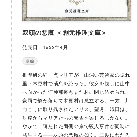
双頭の悪魔 ＜創元推理文庫＞
発売日：1999年4月
長編
推理研の紅一点マリアが、山深い芸術家の隠れ
里・木更村で消息を絶った。彼女を捜しに山中
へ向かった江神部長もまた村に閉じ込められ、
豪雨で橋が落ちて木更村は孤立する。一方、川
向こうに取り残されたアリス、望月、織田は、
対岸からマリアたちの安否を案じるしかない。
やがて、隔たれた両側の岸で殺人事件が同時に
発生する——双頭の悪魔の如く。三度にわたる