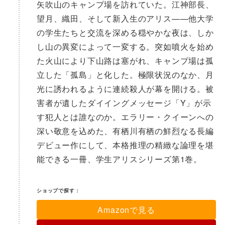
矢吹山のキャンプ場を訪れていた。江神部長、
望月、織田、そして新入生のアリス——他大学
の学生たちと交流を深める穏やかな夜は、しか
し山の異変によって一変する。突如噴火を始め
た火山により下山路は塞がれ、キャンプ場は孤
立した「孤島」と化した。極限状況のなか、月
光に誘われるように連続殺人が幕を開ける。被
害者が遺したダイイングメッセージ「Y」が示
す犯人とは誰なのか。エラリー・クイーンへの
深い敬意を込めた、有栖川有栖の鮮烈なる長編
デビュー作にして、本格推理の精緻な論理を堪
能できる一冊、学生アリスシリーズ第1巻。
ショップで探す：
Amazonで見る