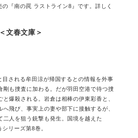
売の『南の罠 ラストライン8』です。詳しく
 ＜文春文庫＞
者と目される牟田涼が帰国するとの情報を外事
倉剛も捜査に加わる。だが羽田空港で待つ捜
ごと爆殺される。岩倉は相棒の伊東彩香と、
ルへ飛び、事実上の妻や部下に接触するが、
て二人を狙う銃撃も発生。国境を越えた
うシリーズ第8巻。