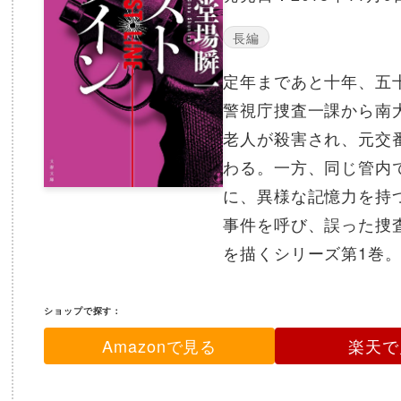
長編
定年まであと十年、五
警視庁捜査一課から南
老人が殺害され、元交
わる。一方、同じ管内
に、異様な記憶力を持
事件を呼び、誤った捜
を描くシリーズ第1巻
ショップで探す：
Amazonで見る
楽天で