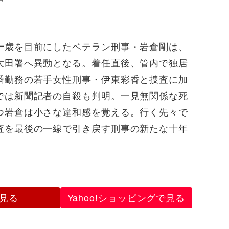
十歳を目前にしたベテラン刑事・岩倉剛は、
大田署へ異動となる。着任直後、管内で独居
番勤務の若手女性刑事・伊東彩香と捜査に加
では新聞記者の自殺も判明。一見無関係な死
つ岩倉は小さな違和感を覚える。行く先々で
査を最後の一線で引き戻す刑事の新たな十年
。
見る
Yahoo!ショッピングで見る