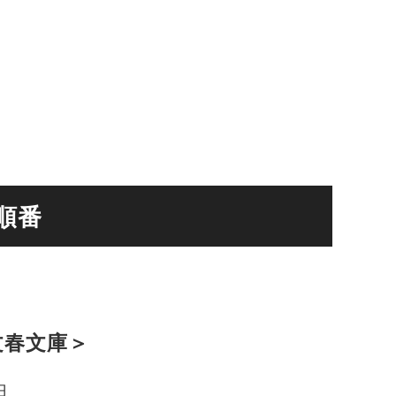
順番
文春文庫＞
日