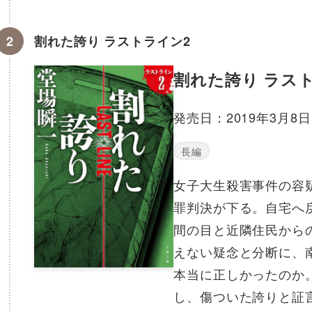
割れた誇り ラストライン2
割れた誇り ラス
発売日：2019年3月8日
長編
女子大生殺害事件の容
罪判決が下る。自宅へ
間の目と近隣住民から
えない疑念と分断に、
本当に正しかったのか
し、傷ついた誇りと証