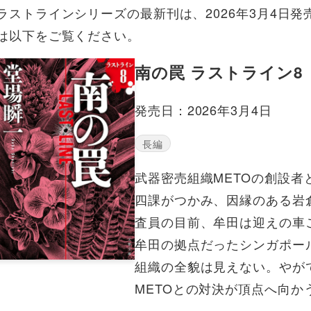
ラストラインシリーズの最新刊は、2026年3月4日発
は以下をご覧ください。
南の罠 ラストライン8
発売日：2026年3月4日
長編
武器密売組織METOの創設
四課がつかみ、因縁のある岩
査員の目前、牟田は迎えの車
牟田の拠点だったシンガポー
組織の全貌は見えない。やが
METOとの対決が頂点へ向か