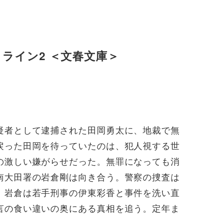
トライン2 ＜文春文庫＞
疑者として逮捕された田岡勇太に、地裁で無
戻った田岡を待っていたのは、犯人視する世
の激しい嫌がらせだった。無罪になっても消
南大田署の岩倉剛は向き合う。警察の捜査は
。岩倉は若手刑事の伊東彩香と事件を洗い直
言の食い違いの奥にある真相を追う。定年ま