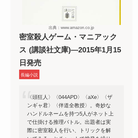
出典：www.amazon.co.jp
密室殺人ゲーム・マニアック
ス (講談社文庫)―2015年1月15
日発売
長編小説
〈頭狂人〉〈044APD〉〈aXe〉〈ザ
ンギャ君〉〈伴道全教授〉。奇妙な
ハンドルネームを持つ5人がネット上
で仕掛ける推理バトル。出題者は実
際に密室殺人を行い、トリックを解