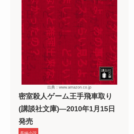
出典：www.amazon.co.jp
密室殺人ゲーム王手飛車取り
(講談社文庫)―2010年1月15日
発売
長編小説