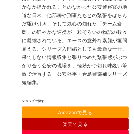
かなか描かれることのなかった公安警察官の地
道な日常、他部署や刑事たちとの緊張をはらん
だ駆け引き、そして気心の知れた「チーム倉
島」の鮮やかな連携が、粒ぞろいの物語の数々
に凝縮されている。エースの意外な素顔が垣間
見える、シリーズ入門編としても最適な一冊。
果てしない情報収集と張りつめた緊張感がぶつ
かり合う公安の現場を、軽妙かつ切れ味鋭い筆
致で活写する、公安外事・倉島警部補シリーズ
短編集。
ショップで探す：
Amazonで見る
楽天で見る