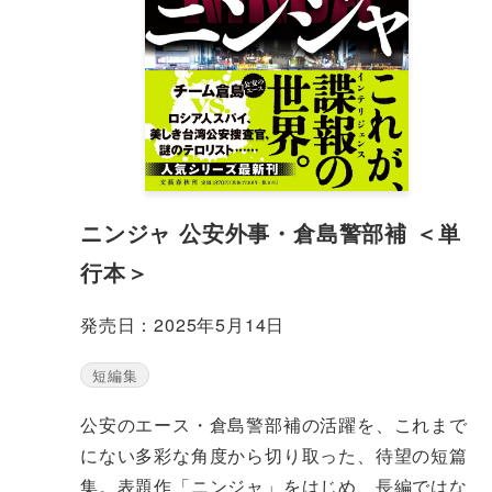
ニンジャ 公安外事・倉島警部補 ＜単
行本＞
発売日：2025年5月14日
短編集
公安のエース・倉島警部補の活躍を、これまで
にない多彩な角度から切り取った、待望の短篇
集。表題作「ニンジャ」をはじめ、長編ではな