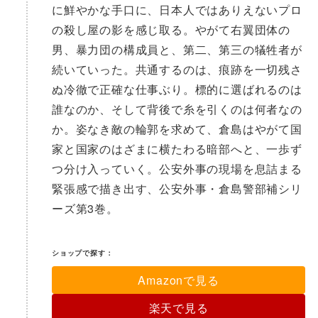
に鮮やかな手口に、日本人ではありえないプロ
の殺し屋の影を感じ取る。やがて右翼団体の
男、暴力団の構成員と、第二、第三の犠牲者が
続いていった。共通するのは、痕跡を一切残さ
ぬ冷徹で正確な仕事ぶり。標的に選ばれるのは
誰なのか、そして背後で糸を引くのは何者なの
か。姿なき敵の輪郭を求めて、倉島はやがて国
家と国家のはざまに横たわる暗部へと、一歩ず
つ分け入っていく。公安外事の現場を息詰まる
緊張感で描き出す、公安外事・倉島警部補シリ
ーズ第3巻。
ショップで探す：
Amazonで見る
楽天で見る