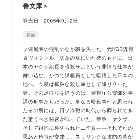
春文庫＞
発売日：2005年9月2日
長編
ソ連崩壊の混乱のなか職を失った、元KGB諜報
員ヴィクトル。失意の底にいた彼のもとに、日
本のヤクザ組長を暗殺せよという非情な仕事が
舞い込む。かつて諜報員として暗躍した日本の
地へ、今度は孤独な殺し屋として降り立った
男。その足取りを追うのは、警視庁公安部外事
課の刑事たちだった。単なる暗殺事件と思われ
たその裏には、日ソ冷戦の時代から葬られてき
た驚くべき秘密が眠っていた。警察、ヤクザ、
そして祖国に裏切られた工作員——それぞれの
思惑と矜持が交錯し、スリリングな攻防の幕が