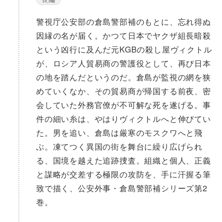
警視庁公安部の倉島警部補のもとに、忘れ得ぬ
因縁の名が届く。かつて日本でヤクザ組長暗殺
という凶行に及んだ元KGBの殺し屋ヴィクトル
が、ロシア人貿易商の警護役として、再び日本
の地を踏んだというのだ。倉島が監視の網を狭
めていくなか、その貿易商が帰国する前夜、密
会していた外務官僚が不可解な死を遂げる。事
件の細い糸は、やはりヴィクトルへと伸びてい
た。男を追い、倉島は厳寒のモスクワへと飛
ぶ。凍てつく異国の街を舞台に繰り広げられ
る、国境を越えた追跡捜査。組織と個人、正義
と謀略が交差する極限の攻防を、手に汗握る筆
致で描く、公安外事・倉島警部補シリーズ第2
巻。