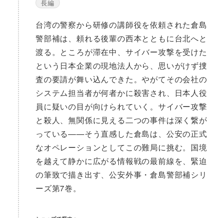
長編
台湾の警察から研修の講師役を依頼された倉島
警部補は、頼れる後輩の西本とともに台北へと
渡る。ところが滞在中、サイバー攻撃を受けた
という日本企業の現地法人から、思いがけず捜
査の要請が舞い込んできた。やがてその会社の
システム担当者が何者かに殺害され、日本人役
員に疑いの目が向けられていく。サイバー攻撃
と殺人、無関係に見える二つの事件は深く繋が
っている——そう直感した倉島は、公安の正式
なオペレーションとしてこの難局に挑む。国境
を越えて静かに広がる情報戦の最前線を、緊迫
の筆致で描き出す、公安外事・倉島警部補シリ
ーズ第7巻。