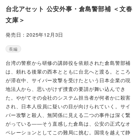
台北アセット 公安外事・倉島警部補 ＜文春
文庫＞
発売日：2025年12月3日
長編
台湾の警察から研修の講師役を依頼された倉島警部補
は、頼れる後輩の西本とともに台北へと渡る。ところ
が滞在中、サイバー攻撃を受けたという日本企業の現
地法人から、思いがけず捜査の要請が舞い込んでき
た。やがてその会社のシステム担当者が何者かに殺害
され、日本人役員に疑いの目が向けられていく。サイ
バー攻撃と殺人、無関係に見える二つの事件は深く繋
がっている——そう直感した倉島は、公安の正式なオ
ペレーションとしてこの難局に挑む。国境を越えて静