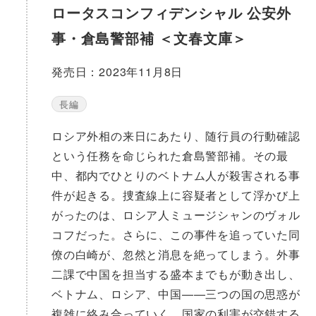
ロータスコンフィデンシャル 公安外
事・倉島警部補 ＜文春文庫＞
発売日：2023年11月8日
長編
ロシア外相の来日にあたり、随行員の行動確認
という任務を命じられた倉島警部補。その最
中、都内でひとりのベトナム人が殺害される事
件が起きる。捜査線上に容疑者として浮かび上
がったのは、ロシア人ミュージシャンのヴォル
コフだった。さらに、この事件を追っていた同
僚の白崎が、忽然と消息を絶ってしまう。外事
二課で中国を担当する盛本までもが動き出し、
ベトナム、ロシア、中国——三つの国の思惑が
複雑に絡み合っていく。国家の利害が交錯する